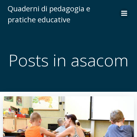
Vai
Quaderni di pedagogia e
al
pratiche educative
contenuto
Posts in asacom